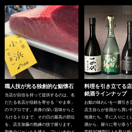
職人技が光る独創的な鮨懐石
料理を引き立てる店
銘酒ラインナップ
当店が自信を持って提供するのは、名
だたる名店が信頼を寄せる「やま幸」
お鮨の味わいを一層引き
のマグロです。赤身の深い旨味からと
店主自らが全国から買い
ろけるトロまで、その日の最高の部位
地酒たち。手に入りにく
を、店主加藤の熟練の技で握ります。
酒から、握りに寄り添う
和食のジャンルを越え、フレンチやイ
常時30種類以上を取り揃