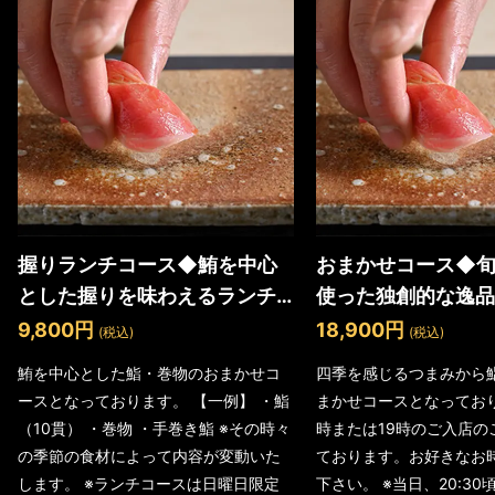
握りランチコース◆鮪を中心
おまかせコース◆
とした握りを味わえるランチ
使った独創的な逸品
コース
どを味わえる珠玉の
9,800円
18,900円
(税込)
(税込)
鮪を中心とした鮨・巻物のおまかせコ
四季を感じるつまみから
ースとなっております。 【一例】 ・鮨
まかせコースとなっており
（10貫） ・巻物 ・手巻き鮨 ※その時々
時または19時のご入店の
の季節の食材によって内容が変動いた
ております。お好きなお
します。 ※ランチコースは日曜日限定
下さい。 ※当日、20:3